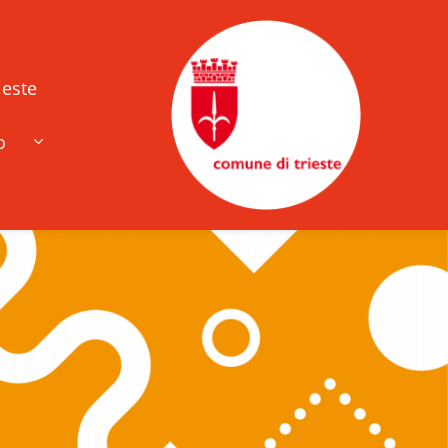
ieste
o