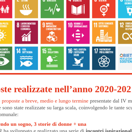
ste realizzate nell’anno 2020-202
e proposte a breve, medio e lungo termine
presentate dal IV m
ono state realizzate su larga scala, coinvolgendo le tante sc
comunale:
ndo un sogno, 3 storie di donne + una
 ha sviluppato e realizzato una serie di
incontri ispirazional