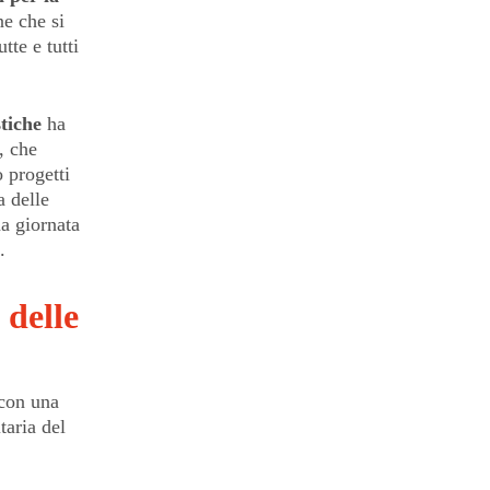
ne che si
tte e tutti
tiche
ha
, che
o progetti
a delle
a giornata
.
 delle
 con una
taria del