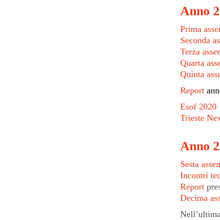
Anno 2
Prima ass
Seconda a
Terza asse
Quarta ass
Quinta ass
Report
ann
Esof 2020
Trieste Ne
Anno 2
Sesta asse
Incontri te
Report
pres
Decima as
Nell’ultima