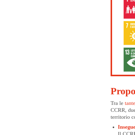
Propo
Tra le
tant
CCRR, due s
territorio 
Insegue
Il CCRR