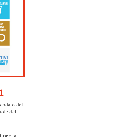
1
andato del
uole del
i per la