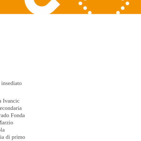
 insediato
a Ivancic
secondaria
grado Fonda
Marzio
ola
ia di primo