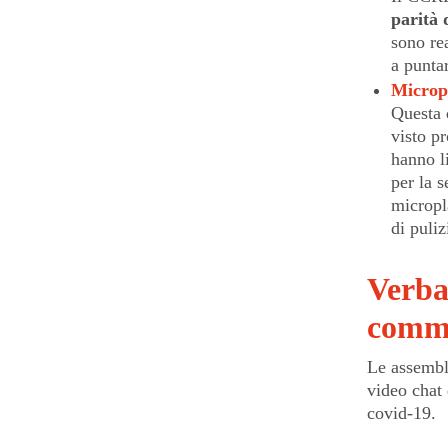
parità 
sono rea
a puntar
Microp
Questa
visto pr
hanno li
per la s
micropl
di puliz
Verbal
commi
Le assemble
video chat 
covid-19.