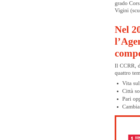
grado Cors
Vigini (sc
Nel 2
l’Agen
compo
Il CCRR, da
quattro tem
Vita sul
Città s
Pari op
Cambiam