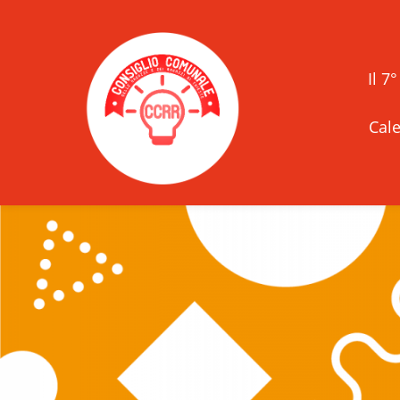
Il 7
Cale