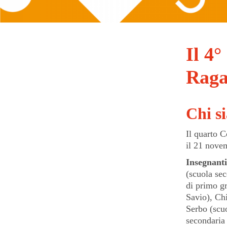
Il 4
Raga
Chi s
Il quarto C
il 21 nove
Insegnanti
(scuola se
di primo g
Savio), Ch
Serbo (scu
secondaria