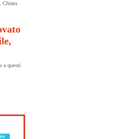
, Chiara
ovato
le,
e a questi