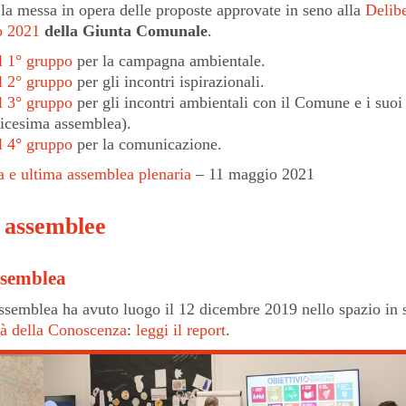
la messa in opera delle proposte approvate in seno alla
Delibe
o 2021
della Giunta Comunale
.
l 1° gruppo
per la campagna ambientale.
l 2° gruppo
per gli incontri ispirazionali.
l 3° gruppo
per gli incontri ambientali con il Comune e i suoi
dicesima assemblea).
l 4° gruppo
per la comunicazione.
 e ultima assemblea plenaria
– 11 maggio 2021
 assemblee
ssemblea
ssemblea ha avuto luogo il 12 dicembre 2019 nello spazio in s
ttà della Conoscenza
:
leggi il report
.