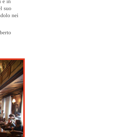
 e in
el suo
ndolo nei
berto