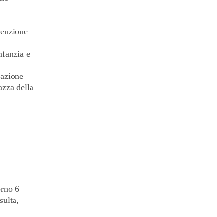
nvenzione
nfanzia e
iazione
zza della
orno 6
sulta,