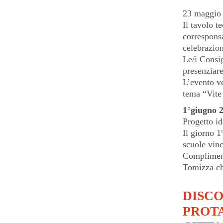
23 maggio 
Il tavolo t
corresponsa
celebrazion
Le/i Consi
presenziare
L’evento ve
tema “Vite 
1°giugno 2
Progetto i
Il giorno 1
scuole vinci
Compliment
Tomizza ch
DISCO
PROT