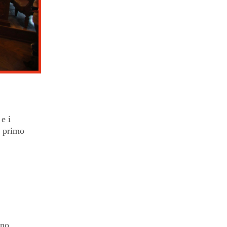
e i
o primo
ino