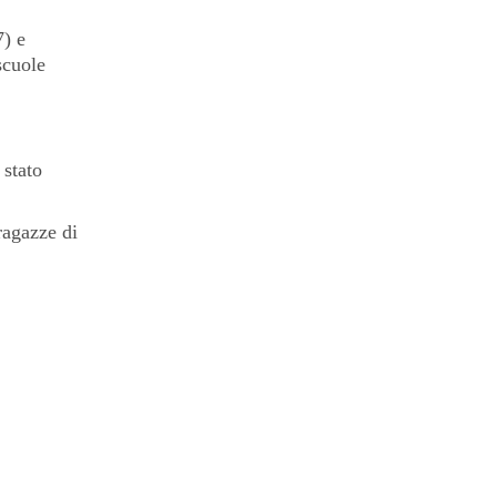
7) e
scuole
 stato
ragazze di