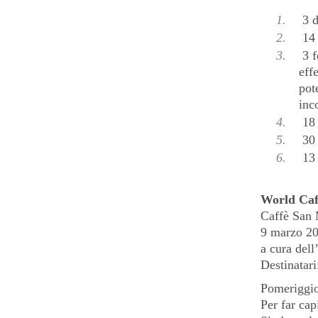
3 d
14 
3 f
eff
pot
inc
18 
30 
13 
World Caf
Caffè San M
9 marzo 20
a cura del
Destinatari
Pomeriggio
Per far cap