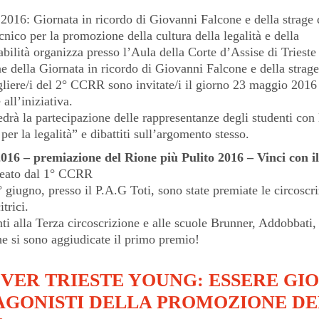
2016: Giornata in ricordo di Giovanni Falcone e della strage 
ecnico per la promozione della cultura della legalità e della
bilità organizza presso l’Aula della Corte d’Assise di Trieste 
e della Giornata in ricordo di Giovanni Falcone e della strage
gliere/i del 2° CCRR sono invitate/i il giorno 23 maggio 2016
 all’iniziativa.
drà la partecipazione delle rappresentanze degli studenti con l
per la legalità” e dibattiti sull’argomento stesso.
016 – premiazione del Rione più Pulito 2016 – Vinci con i
deato dal 1° CCRR
° giugno, presso il P.A.G Toti, sono state premiate le circoscri
trici.
i alla Terza circoscrizione e alle scuole Brunner, Addobbati
e si sono aggiudicate il primo premio!
VER TRIESTE YOUNG: ESSERE GI
AGONISTI DELLA PROMOZIONE D