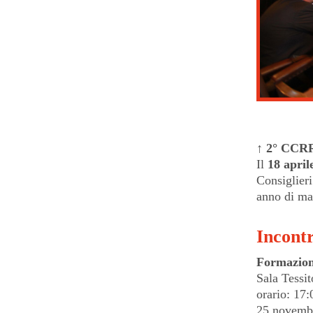
↑ 2° CCRR
Il
18 april
Consiglieri
anno di ma
Incontr
Formazio
Sala Tessi
orario: 17
25 novembr