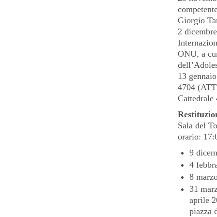
competente
Giorgio Ta
2 dicembre:
Internazion
ONU, a cura
dell’Adole
13 gennaio:
4704 (ATTE
Cattedrale
Restituzio
Sala del To
orario: 17
9 dicem
4 febbr
8 marz
31 marz
aprile 
piazza 