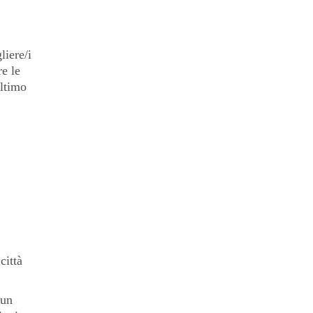
liere/i
re le
ultimo
città
 un