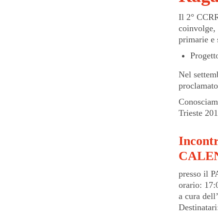
Il 2° CCRR 
coinvolge, 
primarie e 
Progett
Nel settemb
proclamato
Conosciamo 
Trieste 20
Incont
CALEN
presso il P
orario: 17
a cura del
Destinatari