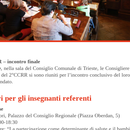
 – incontro finale
e
, nella sala del Consiglio Comunale di Trieste, le Consigliere 
 del 2°CCRR si sono riuniti per l’incontro conclusivo del lor
ndato.
i per gli insegnanti referenti
ne
tori, Palazzo del Consiglio Regionale (Piazza Oberdan, 5)
:00-18:30
e: “La partecipazione come determinante di salute e il bamb