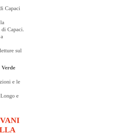
di Capaci
la
 di Capaci.
 a
etture sul
l Verde
zioni e le
, Longo e
OVANI
ELLA