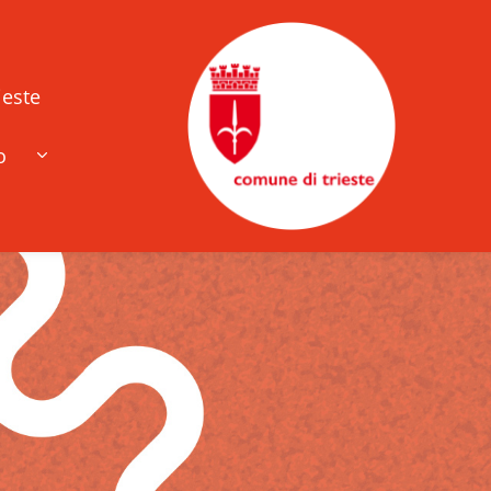
ieste
o