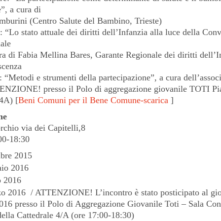
”, a cura di
mburini (Centro Salute del Bambino, Trieste)
 “Lo stato attuale dei diritti dell’Infanzia alla luce della Co
ale
 di Fabia Mellina Bares, Garante Regionale dei diritti dell’I
scenza
 “Metodi e strumenti della partecipazione”, a cura dell’assoc
NZIONE! presso il Polo di aggregazione giovanile TOTI Pia
 4A) [
Beni Comuni per il Bene Comune-scarica
]
ne
rchio via dei Capitelli,8
:00-18:30
bre 2015
aio 2016
o 2016
o 2016 / ATTENZIONE! L’incontro è stato posticipato al gi
2016 presso il Polo di Aggregazione Giovanile Toti – Sala Con
della Cattedrale 4/A (ore 17:00-18:30)