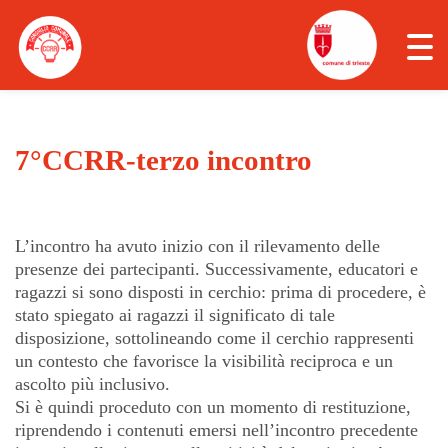
Click
to
togg
navi
men
Il 7° Consiglio Comunale delle Ragazze e dei
Ragazzi di Trieste
7°CCRR-terzo incontro
Calendario incontri 7°CCRR
L’incontro ha avuto inizio con il rilevamento delle
Chi siamo
presenze dei partecipanti. Successivamente, educatori e
ragazzi si sono disposti in cerchio: prima di procedere, è
archivio
stato spiegato ai ragazzi il significato di tale
disposizione, sottolineando come il cerchio rappresenti
un contesto che favorisce la visibilità reciproca e un
ascolto più inclusivo.
Si è quindi proceduto con un momento di restituzione,
riprendendo i contenuti emersi nell’incontro precedente