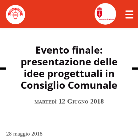
Click
to
togg
navi
men
Il 7° Consiglio Comunale delle Ragazze e dei
Ragazzi di Trieste
Evento finale:
presentazione delle
Calendario incontri 7°CCRR
idee progettuali in
Chi siamo
Consiglio Comunale
archivio
martedì 12 Giugno 2018
28 maggio 2018